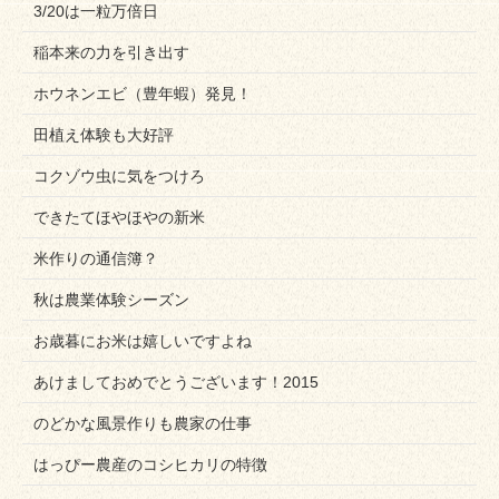
3/20は一粒万倍日
稲本来の力を引き出す
ホウネンエビ（豊年蝦）発見！
田植え体験も大好評
コクゾウ虫に気をつけろ
できたてほやほやの新米
米作りの通信簿？
秋は農業体験シーズン
お歳暮にお米は嬉しいですよね
あけましておめでとうございます！2015
のどかな風景作りも農家の仕事
はっぴー農産のコシヒカリの特徴