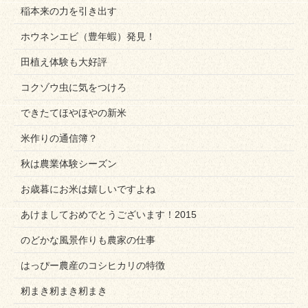
稲本来の力を引き出す
ホウネンエビ（豊年蝦）発見！
田植え体験も大好評
コクゾウ虫に気をつけろ
できたてほやほやの新米
米作りの通信簿？
秋は農業体験シーズン
お歳暮にお米は嬉しいですよね
あけましておめでとうございます！2015
のどかな風景作りも農家の仕事
はっぴー農産のコシヒカリの特徴
籾まき籾まき籾まき