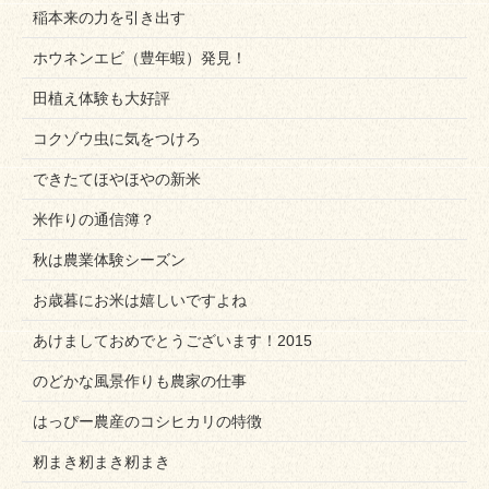
稲本来の力を引き出す
ホウネンエビ（豊年蝦）発見！
田植え体験も大好評
コクゾウ虫に気をつけろ
できたてほやほやの新米
米作りの通信簿？
秋は農業体験シーズン
お歳暮にお米は嬉しいですよね
あけましておめでとうございます！2015
のどかな風景作りも農家の仕事
はっぴー農産のコシヒカリの特徴
籾まき籾まき籾まき