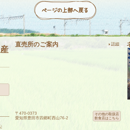
直売所のご案内
詳細
農産
〒470-0373
その他の取扱店
愛知県豊田市四郷町西山76-2
飲食店はこちら
り
ジ