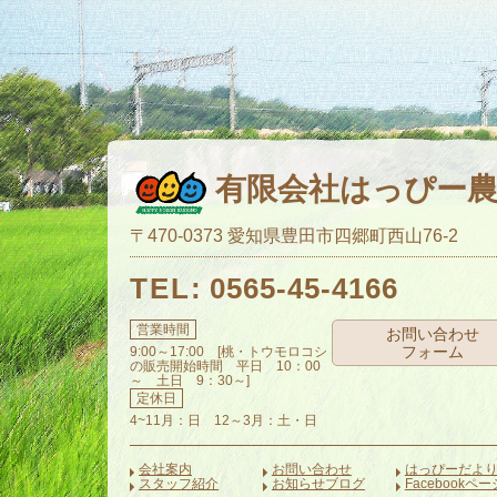
有限会社はっぴー
〒470-0373
愛知県豊田市四郷町西山76-2
0565-45-4166
営業時間
お問い合わせ
フォーム
9:00～17:00 [桃・トウモロコシ
の販売開始時間 平日 10：00
～ 土日 9：30～]
定休日
4~11月：日 12～3月：土・日
会社案内
お問い合わせ
はっぴーだよ
スタッフ紹介
お知らせブログ
Facebookペー