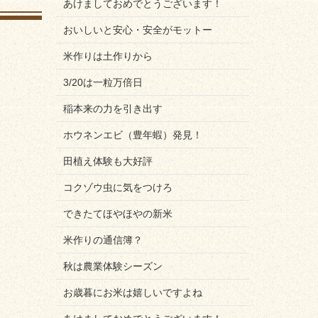
あけましておめでとうございます！
おいしいと安心・安全がモットー
米作りは土作りから
3/20は一粒万倍日
稲本来の力を引き出す
ホウネンエビ（豊年蝦）発見！
田植え体験も大好評
コクゾウ虫に気をつけろ
できたてほやほやの新米
米作りの通信簿？
秋は農業体験シーズン
お歳暮にお米は嬉しいですよね