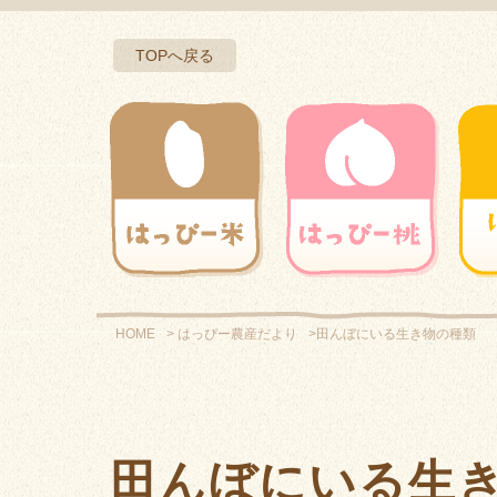
TOPへ戻る
HOME
はっぴー農産だより
田んぼにいる生き物の種類
田んぼにいる生