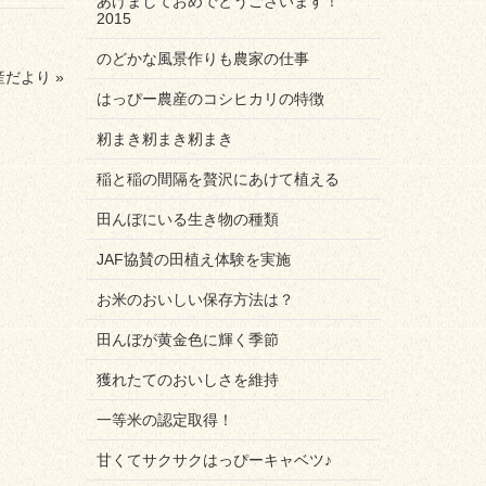
あけましておめでとうございます！
2015
のどかな風景作りも農家の仕事
だより »
はっぴー農産のコシヒカリの特徴
籾まき籾まき籾まき
稲と稲の間隔を贅沢にあけて植える
田んぼにいる生き物の種類
JAF協賛の田植え体験を実施
お米のおいしい保存方法は？
田んぼが黄金色に輝く季節
獲れたてのおいしさを維持
一等米の認定取得！
甘くてサクサクはっぴーキャベツ♪