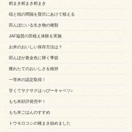
籾まき籾まき籾まき
稲と稲の間隔を贅沢にあけて植える
田んぼにいる生き物の種類
JAF協賛の田植え体験を実施
お米のおいしい保存方法は？
田んぼが黄金色に輝く季節
獲れたてのおいしさを維持
一等米の認定取得！
甘くてサクサクはっぴーキャベツ♪
もち米好評発売中！
もち米ごはんのすすめ
トウモロコシの種まき始めました