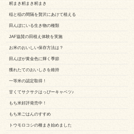
籾まき籾まき籾まき
稲と稲の間隔を贅沢にあけて植える
田んぼにいる生き物の種類
JAF協賛の田植え体験を実施
お米のおいしい保存方法は？
田んぼが黄金色に輝く季節
獲れたてのおいしさを維持
一等米の認定取得！
甘くてサクサクはっぴーキャベツ♪
もち米好評発売中！
もち米ごはんのすすめ
トウモロコシの種まき始めました