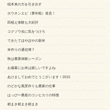
稲本来の力を引き出す
ホウネンエビ（豊年蝦）発見！
田植え体験も大好評
コクゾウ虫に気をつけろ
できたてほやほやの新米
米作りの通信簿？
秋は農業体験シーズン
お歳暮にお米は嬉しいですよね
あけましておめでとうございます！2015
のどかな風景作りも農家の仕事
はっぴー農産のコシヒカリの特徴
籾まき籾まき籾まき