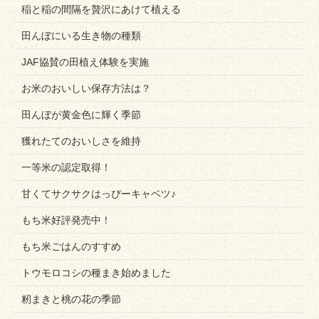
稲と稲の間隔を贅沢にあけて植える
田んぼにいる生き物の種類
JAF協賛の田植え体験を実施
お米のおいしい保存方法は？
田んぼが黄金色に輝く季節
獲れたてのおいしさを維持
一等米の認定取得！
甘くてサクサクはっぴーキャベツ♪
もち米好評発売中！
もち米ごはんのすすめ
トウモロコシの種まき始めました
籾まきと桃の花の季節