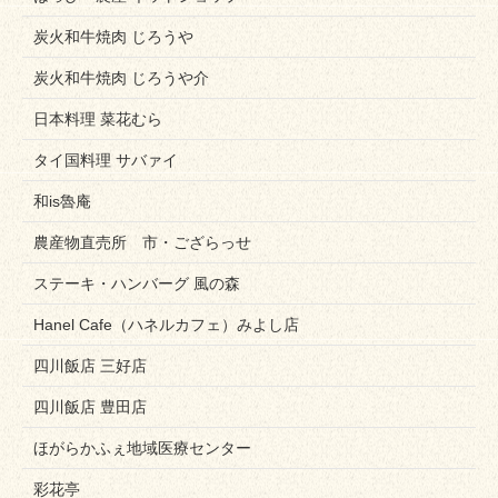
炭火和牛焼肉 じろうや
炭火和牛焼肉 じろうや介
日本料理 菜花むら
タイ国料理 サバァイ
和is魯庵
農産物直売所 市・ござらっせ
ステーキ・ハンバーグ 風の森
Hanel Cafe（ハネルカフェ）みよし店
四川飯店 三好店
四川飯店 豊田店
ほがらかふぇ地域医療センター
彩花亭