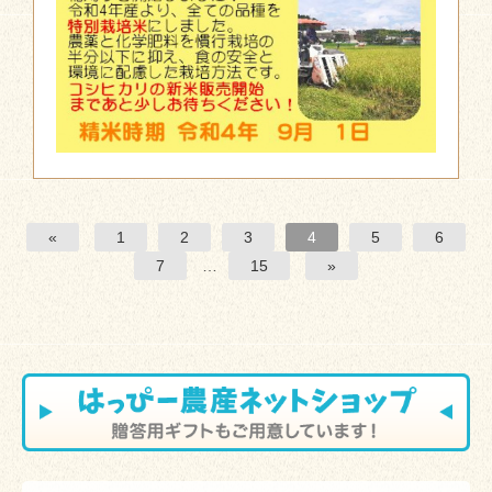
«
1
2
3
4
5
6
7
…
15
»